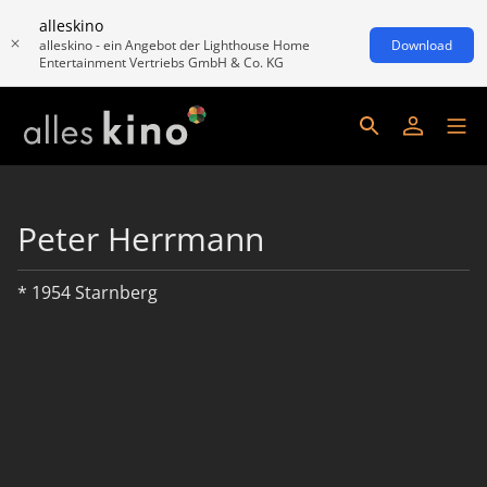
alleskino
alleskino - ein Angebot der Lighthouse Home
Download
Entertainment Vertriebs GmbH & Co. KG
Peter Herrmann
* 1954 Starnberg