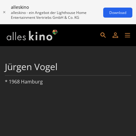
alleskino
alleskino - ein Angebot der Lighthouse Home
Download
Entertainment Vertriebs GmbH & Co. KG
Jürgen Vogel
* 1968 Hamburg