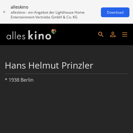
alleskino
alleskino - ein Angebot der Lighthouse Home
Download
Entertainment Vertriebs GmbH & Co. KG
Hans Helmut Prinzler
* 1938 Berlin