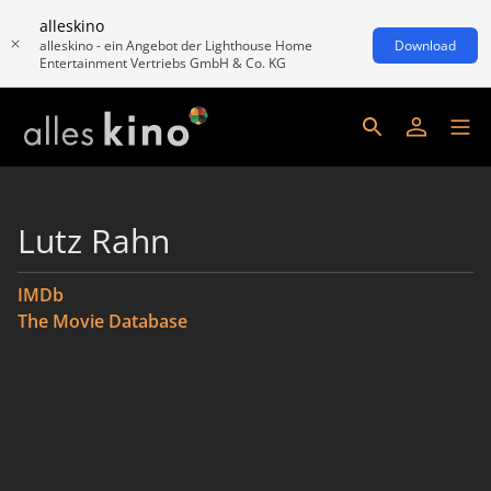
alleskino
alleskino - ein Angebot der Lighthouse Home
Download
Entertainment Vertriebs GmbH & Co. KG
Lutz Rahn
IMDb
The Movie Database