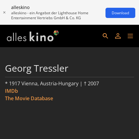
alleskino
alleskino - ein Angebot der Lighthouse Home
Download
Entertainment Vertriebs GmbH & Co. KG
Georg Tressler
* 1917 Vienna, Austria-Hungary | † 2007
IMDb
The Movie Database