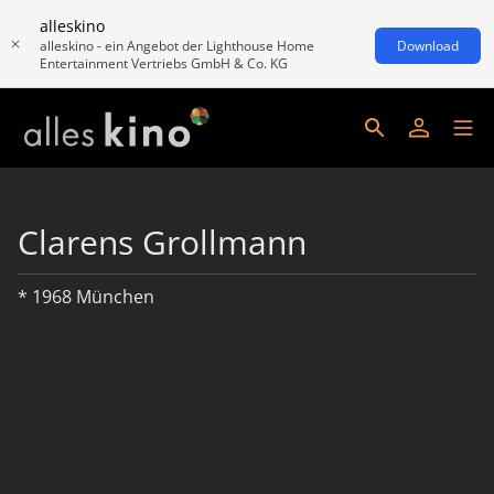
alleskino
alleskino - ein Angebot der Lighthouse Home
Download
Entertainment Vertriebs GmbH & Co. KG
Clarens Grollmann
* 1968 München