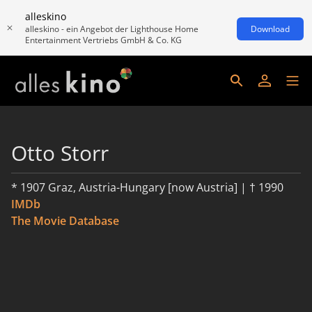
alleskino
alleskino - ein Angebot der Lighthouse Home
Download
Entertainment Vertriebs GmbH & Co. KG
Otto Storr
* 1907 Graz, Austria-Hungary [now Austria] | † 1990
IMDb
The Movie Database