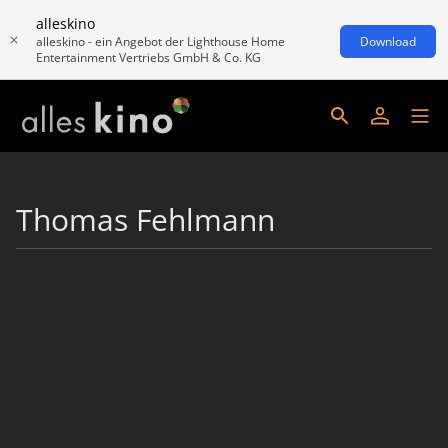
alleskino
alleskino - ein Angebot der Lighthouse Home
Download
Entertainment Vertriebs GmbH & Co. KG
Thomas Fehlmann