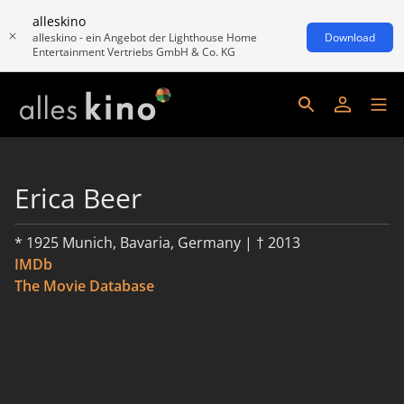
alleskino
alleskino - ein Angebot der Lighthouse Home
Download
Entertainment Vertriebs GmbH & Co. KG
Erica Beer
* 1925 Munich, Bavaria, Germany | † 2013
IMDb
The Movie Database