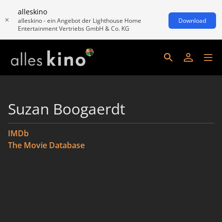
alleskino
alleskino - ein Angebot der Lighthouse Home
Download
Entertainment Vertriebs GmbH & Co. KG
Suzan Boogaerdt
IMDb
The Movie Database