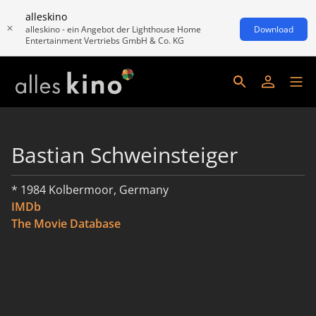
alleskino
alleskino - ein Angebot der Lighthouse Home
Download
Entertainment Vertriebs GmbH & Co. KG
Bastian Schweinsteiger
* 1984 Kolbermoor, Germany
IMDb
The Movie Database