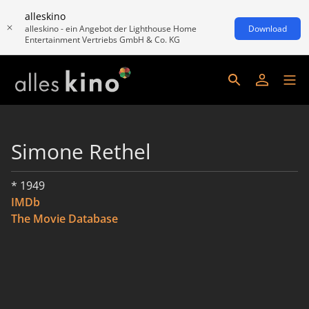
alleskino
alleskino - ein Angebot der Lighthouse Home
Download
Entertainment Vertriebs GmbH & Co. KG
Simone Rethel
* 1949
IMDb
The Movie Database