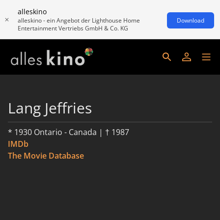
alleskino
alleskino - ein Angebot der Lighthouse Home
Download
Entertainment Vertriebs GmbH & Co. KG
Lang Jeffries
* 1930 Ontario - Canada | † 1987
IMDb
The Movie Database