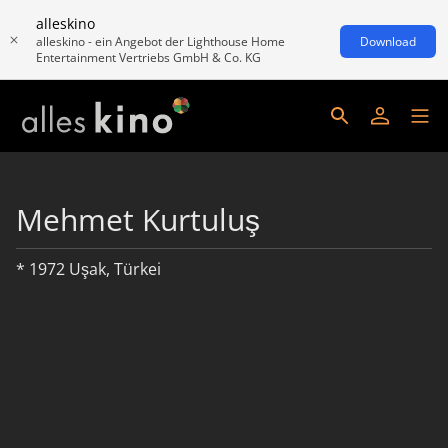
alleskino
alleskino - ein Angebot der Lighthouse Home
Download
Entertainment Vertriebs GmbH & Co. KG
Mehmet Kurtuluş
* 1972 Uşak, Türkei