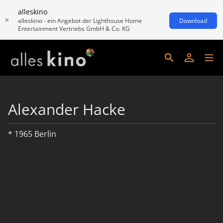
alleskino
alleskino - ein Angebot der Lighthouse Home
Download
Entertainment Vertriebs GmbH & Co. KG
Alexander Hacke
* 1965 Berlin