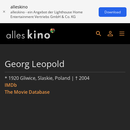
alleskino
alleskino - ein Angebot der Lighthouse Home
Download
Entertainment Vertriebs GmbH & Co. KG
Georg Leopold
* 1920 Gliwice, Slaskie, Poland | † 2004
IMDb
The Movie Database