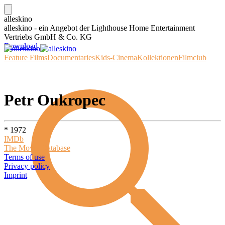
alleskino
alleskino - ein Angebot der Lighthouse Home Entertainment
Vertriebs GmbH & Co. KG
Download
Feature Films
Documentaries
Kids-Cinema
Kollektionen
Filmclub
Petr Oukropec
* 1972
IMDb
The Movie Database
Terms of use
Privacy policy
Imprint