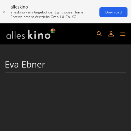
alleskino
alleskino - ein Angebot der Lighthouse Home
Download
Entertainment Vertriebs GmbH & Co. KG
Eva Ebner