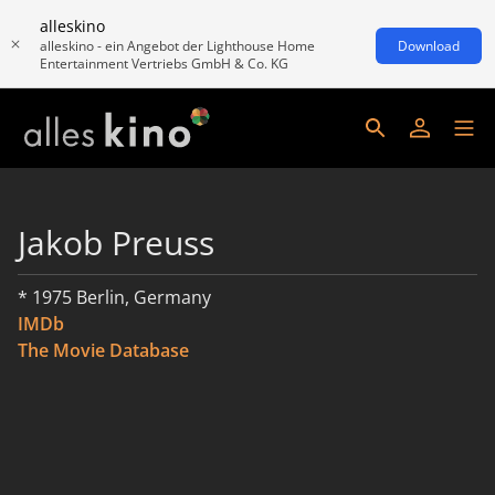
alleskino
alleskino - ein Angebot der Lighthouse Home
Download
Entertainment Vertriebs GmbH & Co. KG
Jakob Preuss
* 1975 Berlin, Germany
IMDb
The Movie Database