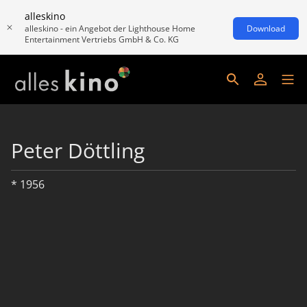
alleskino
alleskino - ein Angebot der Lighthouse Home
Download
Entertainment Vertriebs GmbH & Co. KG
Peter Döttling
* 1956