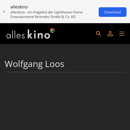
alleskino
alleskino - ein Angebot der Lighthouse Home
Download
Entertainment Vertriebs GmbH & Co. KG
Wolfgang Loos