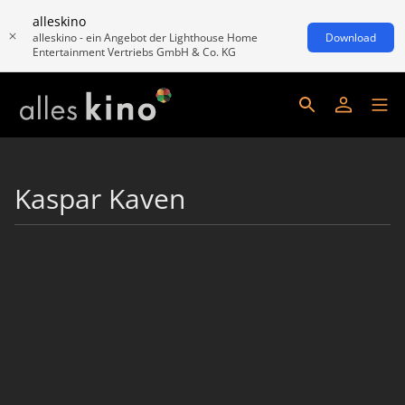
alleskino
alleskino - ein Angebot der Lighthouse Home
Download
Entertainment Vertriebs GmbH & Co. KG
Kaspar Kaven