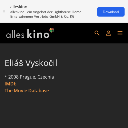
alleskino
alleskino - ein Angebot der Lighthouse Home
Download
Entertainment Vertriebs GmbH & Co. KG
Eliáš Vyskočil
* 2008 Prague, Czechia
IMDb
The Movie Database