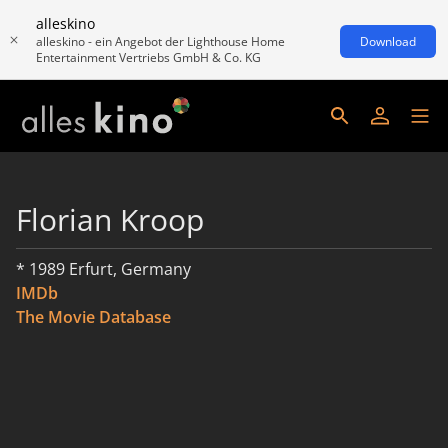
alleskino
alleskino - ein Angebot der Lighthouse Home
Download
Entertainment Vertriebs GmbH & Co. KG
Florian Kroop
* 1989 Erfurt, Germany
IMDb
The Movie Database