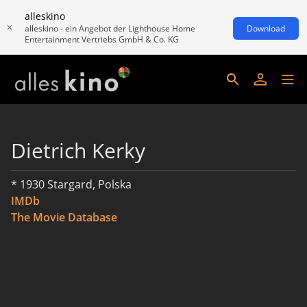
alleskino
alleskino - ein Angebot der Lighthouse Home
Download
Entertainment Vertriebs GmbH & Co. KG
Dietrich Kerky
* 1930 Stargard, Polska
IMDb
The Movie Database