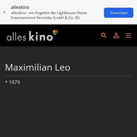
alleskino
alleskino - ein Angebot der Lighthouse Home
Download
Entertainment Vertriebs GmbH & Co. KG
Maximilian Leo
* 1979