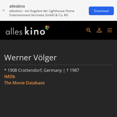
alleskino
alleskino - ein Angebot der Lighthouse Home
Download
Entertainment Vertriebs GmbH & Co. KG
Werner Völger
* 1908 Crottendorf, Germany | † 1987
IMDb
The Movie Database