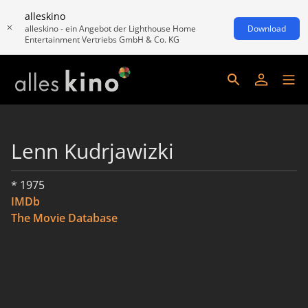
alleskino
alleskino - ein Angebot der Lighthouse Home
Download
Entertainment Vertriebs GmbH & Co. KG
Lenn Kudrjawizki
* 1975
IMDb
The Movie Database