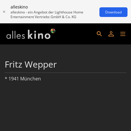
alleskino
alleskino - ein Angebot der Lighthouse Home
Download
Entertainment Vertriebs GmbH & Co. KG
Fritz Wepper
* 1941 München