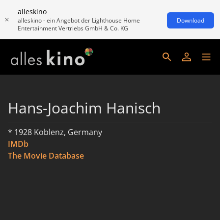
alleskino
alleskino - ein Angebot der Lighthouse Home
Download
Entertainment Vertriebs GmbH & Co. KG
Hans-Joachim Hanisch
* 1928 Koblenz, Germany
IMDb
The Movie Database