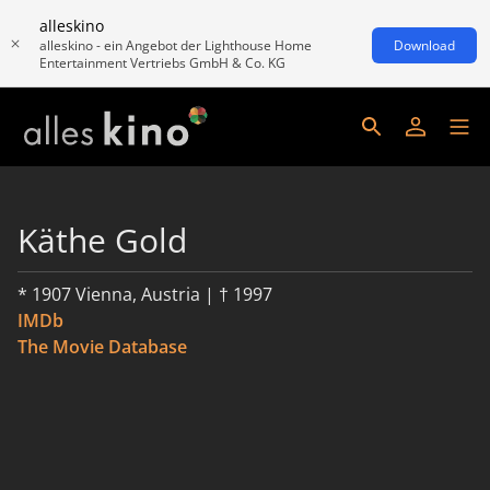
alleskino
alleskino - ein Angebot der Lighthouse Home
Download
Entertainment Vertriebs GmbH & Co. KG
Käthe Gold
* 1907 Vienna, Austria | † 1997
IMDb
The Movie Database