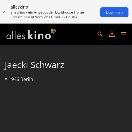
alleskino
alleskino - ein Angebot der Lighthouse Home
Download
Entertainment Vertriebs GmbH & Co. KG
Jaecki Schwarz
* 1946 Berlin