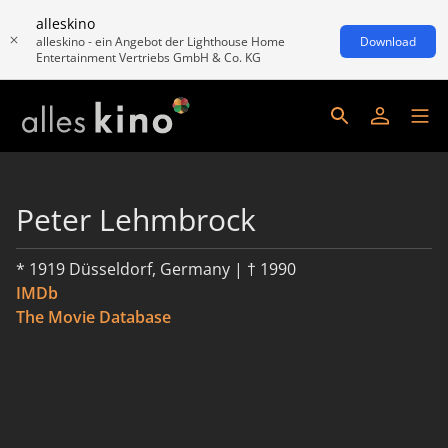
alleskino
alleskino - ein Angebot der Lighthouse Home
Download
Entertainment Vertriebs GmbH & Co. KG
Peter Lehmbrock
* 1919 Düsseldorf, Germany | † 1990
IMDb
The Movie Database