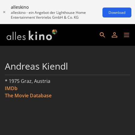
alleskino
alleskino - ein Angebot der Lighthouse Home
Download
Entertainment Vertriebs GmbH & Co. KG
Andreas Kiendl
* 1975 Graz, Austria
IMDb
The Movie Database