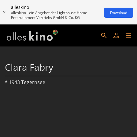
alleskino
alleskino - ein Angebot der Lighthouse Home
Download
Entertainment Vertriebs GmbH & Co. KG
Clara Fabry
* 1943 Tegernsee