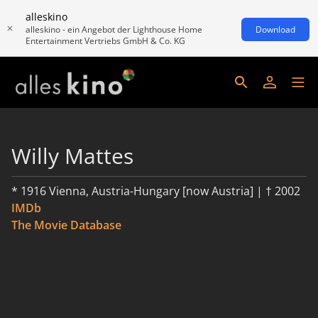
alleskino
alleskino - ein Angebot der Lighthouse Home
Download
Entertainment Vertriebs GmbH & Co. KG
Willy Mattes
* 1916 Vienna, Austria-Hungary [now Austria] | † 2002
IMDb
The Movie Database