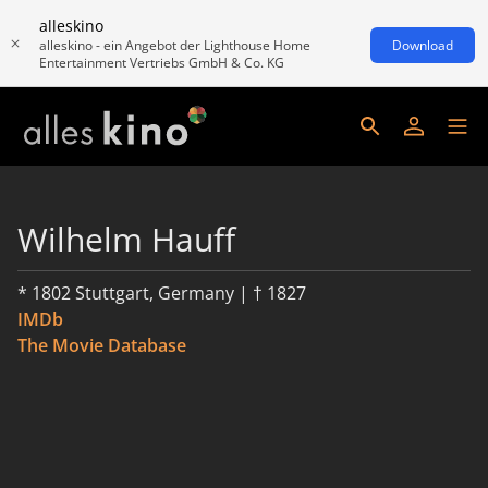
alleskino
alleskino - ein Angebot der Lighthouse Home
Download
Entertainment Vertriebs GmbH & Co. KG
Wilhelm Hauff
* 1802 Stuttgart, Germany | † 1827
IMDb
The Movie Database