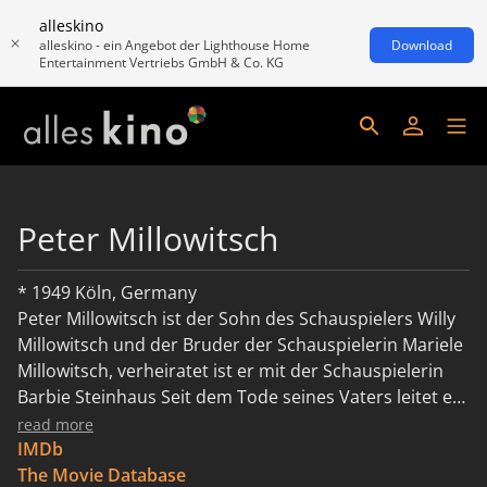
alleskino
alleskino - ein Angebot der Lighthouse Home
Download
Entertainment Vertriebs GmbH & Co. KG
Peter Millowitsch
* 1949 Köln, Germany
Peter Millowitsch ist der Sohn des Schauspielers Willy
Millowitsch und der Bruder der Schauspielerin Mariele
Millowitsch, verheiratet ist er mit der Schauspielerin
Barbie Steinhaus Seit dem Tode seines Vaters leitet er
das Millowitsch-Theater in Köln
read more
IMDb
The Movie Database