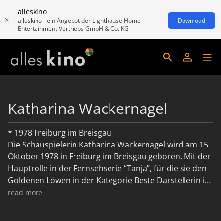
alleskino
alleskino - ein Angebot der Lighthouse Home
Download
Entertainment Vertriebs GmbH & Co. KG
Katharina Wackernagel
* 1978 Freiburg im Breisgau
Die Schauspielerin Katharina Wackernagel wird am 15.
Oktober 1978 in Freiburg im Breisgau geboren. Mit der
Hauptrolle in der Fernsehserie “Tanja”, für die sie den
Goldenen Löwen in der Kategorie Beste Darstellerin in
einer Fernsehserie erhält, wird Wackernagel 1997
read more
schlagartig bekannt. Es folgen weitere Rollen in TV-
Produktionen sowie Angela Schanelecs “Plätze in den