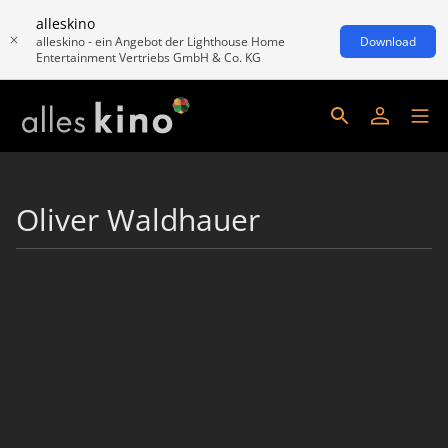
alleskino
alleskino - ein Angebot der Lighthouse Home
Download
Entertainment Vertriebs GmbH & Co. KG
Oliver Waldhauer