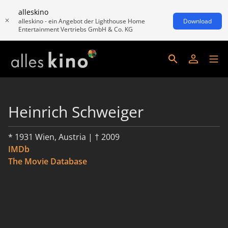
alleskino
alleskino - ein Angebot der Lighthouse Home
Download
Entertainment Vertriebs GmbH & Co. KG
Heinrich Schweiger
* 1931 Wien, Austria | † 2009
IMDb
The Movie Database