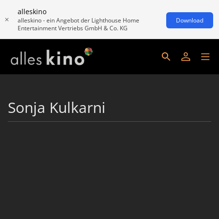
alleskino
alleskino - ein Angebot der Lighthouse Home
Download
Entertainment Vertriebs GmbH & Co. KG
Sonja Kulkarni