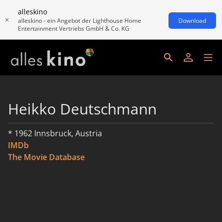
alleskino
alleskino - ein Angebot der Lighthouse Home
Download
Entertainment Vertriebs GmbH & Co. KG
Heikko Deutschmann
* 1962 Innsbruck, Austria
IMDb
The Movie Database