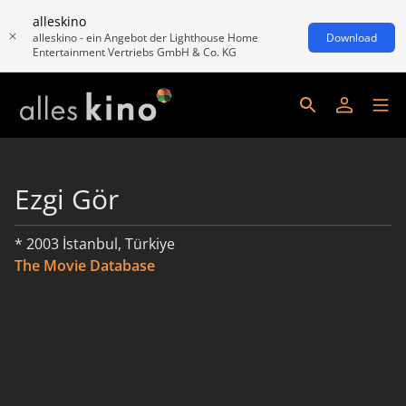
alleskino
alleskino - ein Angebot der Lighthouse Home
Download
Entertainment Vertriebs GmbH & Co. KG
Ezgi Gör
* 2003 İstanbul, Türkiye
The Movie Database