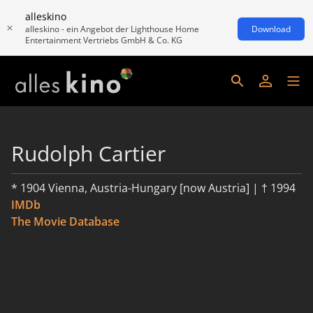
alleskino
alleskino - ein Angebot der Lighthouse Home
Download
Entertainment Vertriebs GmbH & Co. KG
Rudolph Cartier
* 1904 Vienna, Austria-Hungary [now Austria] | † 1994
IMDb
The Movie Database