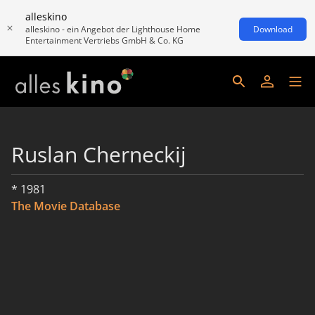
alleskino
alleskino - ein Angebot der Lighthouse Home
Download
Entertainment Vertriebs GmbH & Co. KG
Ruslan Cherneckij
* 1981
The Movie Database