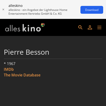
alleskino
alleskino - ein Angebot der Lighthouse Home
Download
Entertainment Vertriebs GmbH & Co. KG
Pierre Besson
* 1967
IMDb
The Movie Database