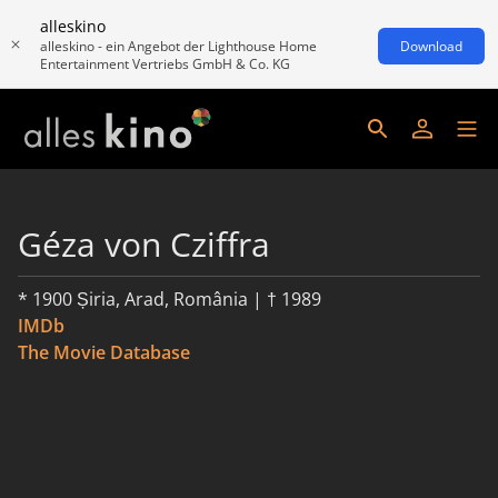
alleskino
alleskino - ein Angebot der Lighthouse Home
Download
Entertainment Vertriebs GmbH & Co. KG
Géza von Cziffra
* 1900 Șiria, Arad, România | † 1989
IMDb
The Movie Database