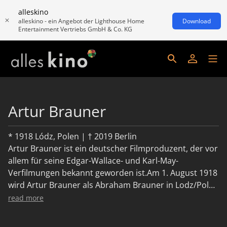
alleskino
alleskino - ein Angebot der Lighthouse Home
Download
Entertainment Vertriebs GmbH & Co. KG
Artur Brauner
* 1918 Lódz, Polen | † 2019 Berlin
Artur Brauner ist ein deutscher Filmproduzent, der vor
allem für seine Edgar-Wallace- und Karl-May-
Verfilmungen bekannt geworden ist.Am 1. August 1918
wird Artur Brauner als Abraham Brauner in Lodz/Polen
in eine jüdische Familie geboren. Nach Beginn des 2.
read more
Weltkriegs flieht er mit seiner Familie vor den
Nationalsoziallisten in die ehemalige UdSSR, von wo er