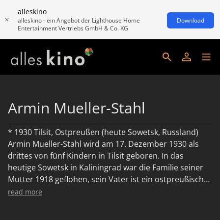
alleskino
alleskino - ein Angebot der Lighthouse Home
Download
Entertainment Vertriebs GmbH & Co. KG
Armin Mueller-Stahl
* 1930 Tilsit, Ostpreußen (heute Sowetsk, Russland)
Armin Mueller-Stahl wird am 17. Dezember 1930 als
drittes von fünf Kindern in Tilsit geboren. In das
heutige Sowetsk in Kaliningrad war die Familie seiner
Mutter 1918 geflohen, sein Vater ist ein ostpreußischer
Bankbeamter. Nach Ende des Zweiten Weltkriegs
read more
beendet Mueller-Stahl 1948 seine Schullaufbahn in
Prenzlau, das nach dem Krieg in Trümmern